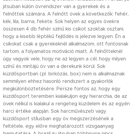
jitsuban külön övrendszer van a gyerekek és a
felnőttek számára. A felnőtt övek a következők: fehér,
kék, lila, barna, fekete. Sok helyen az egyes övekre
összesen 4 db fehér színű kis csíkot szoktak osztani,
hogy a kisebb léptékű fejlődés is jelezve legyen. Én a
csíkokat csak a gyerekeknél alkalmazom, ott fontosnak
tartom, a folyamatos motiváció miatt. A felnőtteknél
úgy vagyok vele, hogy ne az legyen a cél, hogy milyen
színű és mintájú öv van a derekunk körül. Sok
küzdősportban (pl. birkózás, box) nem is alkalmaznak
semmilyen ehhez hasonló rendszert a gyakorlók
megkülönböztetésére. Persze fontos az, hogy egy
küzdősport teremben kialakuljon egy hierarchia, de az
övek nélkül is kialakul a rengeteg küzdelem és az egyén
harci értéke alapján. Sok harcművészeti vagy
küzdősport stílusban egy öv megszerzésének a
feltétele, egy előre meghatározott vizsgaanyag
bemutatása. A brazil jiu jitsuban többnyire nincs