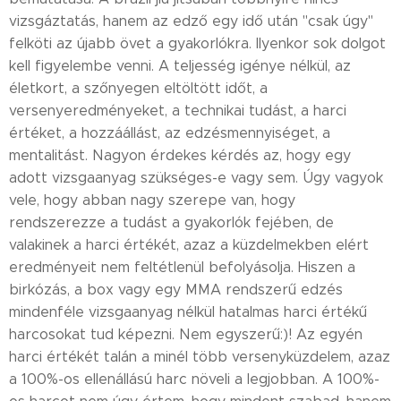
vizsgáztatás, hanem az edző egy idő után "csak úgy"
felköti az újabb övet a gyakorlókra. Ilyenkor sok dolgot
kell figyelembe venni. A teljesség igénye nélkül, az
életkort, a szőnyegen eltöltött időt, a
versenyeredményeket, a technikai tudást, a harci
értéket, a hozzáállást, az edzésmennyiséget, a
mentalitást. Nagyon érdekes kérdés az, hogy egy
adott vizsgaanyag szükséges-e vagy sem. Úgy vagyok
vele, hogy abban nagy szerepe van, hogy
rendszerezze a tudást a gyakorlók fejében, de
valakinek a harci értékét, azaz a küzdelmekben elért
eredményeit nem feltétlenül befolyásolja. Hiszen a
birkózás, a box vagy egy MMA rendszerű edzés
mindenféle vizsgaanyag nélkül hatalmas harci értékű
harcosokat tud képezni. Nem egyszerű:)! Az egyén
harci értékét talán a minél több versenyküzdelem, azaz
a 100%-os ellenállású harc növeli a legjobban. A 100%-