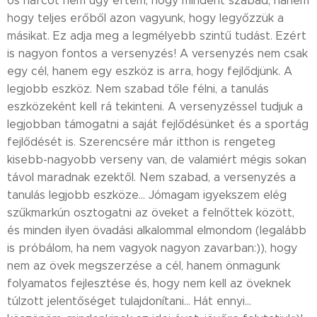
os harcot nem úgy értem, hogy mindent szabad, hanem
hogy teljes erőből azon vagyunk, hogy legyőzzük a
másikat. Ez adja meg a legmélyebb szintű tudást. Ezért
is nagyon fontos a versenyzés! A versenyzés nem csak
egy cél, hanem egy eszköz is arra, hogy fejlődjünk. A
legjobb eszköz. Nem szabad tőle félni, a tanulás
eszközeként kell rá tekinteni. A versenyzéssel tudjuk a
legjobban támogatni a saját fejlődésünket és a sportág
fejlődését is. Szerencsére már itthon is rengeteg
kisebb-nagyobb verseny van, de valamiért mégis sokan
távol maradnak ezektől. Nem szabad, a versenyzés a
tanulás legjobb eszköze... Jómagam igyekszem elég
szűkmarkún osztogatni az öveket a felnőttek között,
és minden ilyen övadási alkalommal elmondom (legalább
is próbálom, ha nem vagyok nagyon zavarban:)), hogy
nem az övek megszerzése a cél, hanem önmagunk
folyamatos fejlesztése és, hogy nem kell az öveknek
túlzott jelentőséget tulajdonítani... Hát ennyi...