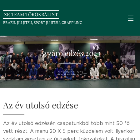
ZR TEAM TÖRÖKBÁLINT
BRAZIL JIU JITSU, SPORT JU JITSU, GRAPPLING
Évzáró edzés 2023
2023.12.30
Az év utolsó edzése
Az év utolsó edzésén csapatunkból több mint 50 fő
vett részt. A menü 20 X 5 perc küzdelem volt. Ilyenkor
szoktam kiosztani az új öveket, fokozatokat. A brazil jiu