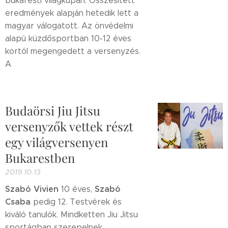
bukaresti világkupán. Összesített
eredmények alapján hetedik lett a
magyar válogatott. Az önvédelmi
alapú küzdősportban 10-12 éves
kortól megengedett a versenyzés.
A
Budaörsi Jiu Jitsu
versenyzők vettek részt
egy világversenyen
Bukarestben
2019.10.13
Szabó Vivien
Szabó
10 éves,
Csaba
pedig 12. Testvérek és
kiváló tanulók. Mindketten Jiu Jitsu
sportágban szerepelnek