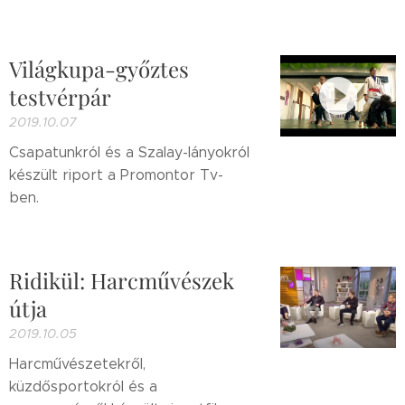
Világkupa-győztes
testvérpár
2019.10.07
Csapatunkról és a Szalay-lányokról
készült riport a Promontor Tv-
ben.
Ridikül: Harcművészek
útja
2019.10.05
Harcművészetekről,
küzdősportokról és a