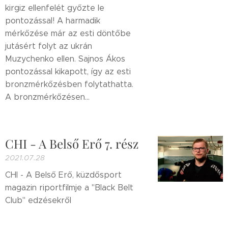
kirgiz ellenfelét győzte le
pontozással! A harmadik
mérkőzése már az esti döntőbe
jutásért folyt az ukrán
Muzychenko ellen. Sajnos Ákos
pontozással kikapott, így az esti
bronzmérkőzésben folytathatta.
A bronzmérkőzésen...
CHI - A Belső Erő 7. rész
2021.07.28
CHI - A Belső Erő, küzdősport
magazin riportfilmje a "Black Belt
Club" edzésekről