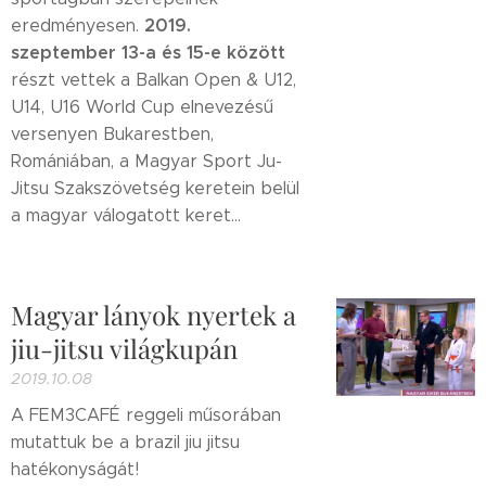
2019.
eredményesen.
szeptember 13-a és 15-e között
részt vettek a Balkan Open & U12,
U14, U16 World Cup elnevezésű
versenyen Bukarestben,
Romániában, a Magyar Sport Ju-
Jitsu Szakszövetség keretein belül
a magyar válogatott keret...
Magyar lányok nyertek a
jiu-jitsu világkupán
2019.10.08
A FEM3CAFÉ reggeli műsorában
mutattuk be a brazil jiu jitsu
hatékonyságát!