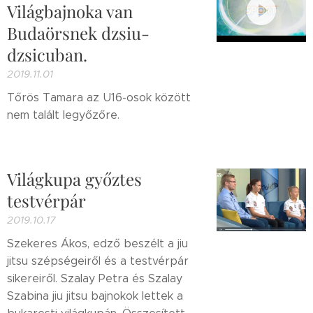
Világbajnoka van
Budaörsnek dzsiu-
dzsicuban.
2019.11.01
Tőrös Tamara az U16-osok között
nem talált legyőzőre.
Világkupa győztes
testvérpár
2019.10.17
Szekeres Ákos, edző beszélt a jiu
jitsu szépségeiről és a testvérpár
sikereiről. Szalay Petra és Szalay
Szabina jiu jitsu bajnokok lettek a