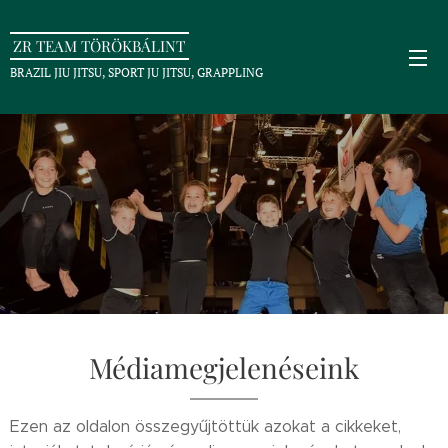
ZR TEAM TÖRÖKBÁLINT
BRAZIL JIU JITSU, SPORT JU JITSU, GRAPPLING
Médiamegjelenéseink
Ezen az oldalon összegyűjtöttük azokat a cikkeket,