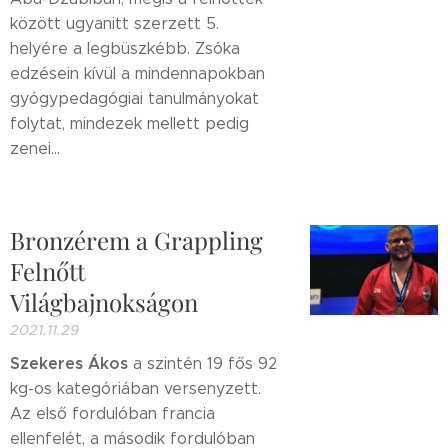
között ugyanitt szerzett 5.
helyére a legbüszkébb. Zsóka
edzésein kívül a mindennapokban
gyógypedagógiai tanulmányokat
folytat, mindezek mellett pedig
zenei...
Bronzérem a Grappling
Felnőtt
Világbajnokságon
2021.11.29
Szekeres Ákos
a szintén 19 fős 92
kg-os kategóriában versenyzett.
Az első fordulóban francia
ellenfelét, a második fordulóban