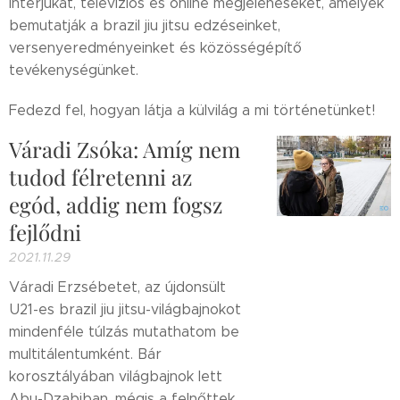
interjúkat, televíziós és online megjelenéseket, amelyek
bemutatják a brazil jiu jitsu edzéseinket,
versenyeredményeinket és közösségépítő
tevékenységünket.
Fedezd fel, hogyan látja a külvilág a mi történetünket!
Váradi Zsóka: Amíg nem
tudod félretenni az
egód, addig nem fogsz
fejlődni
2021.11.29
Váradi Erzsébetet, az újdonsült
U21-es brazil jiu jitsu-világbajnokot
mindenféle túlzás mutathatom be
multitálentumként. Bár
korosztályában világbajnok lett
Abu-Dzabiban, mégis a felnőttek