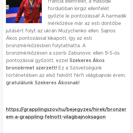
francia ellenfelét, a második
fordulóban kirgiz ellenfelét
győzte le pontozással! A harmadik
mérkőzése már az esti döntőbe
jutásért folyt az ukrán Muzychenko ellen. Sajnos
Ákos pontozással kikapott, így az esti
bronzmérkőzésben folytathatta. A
bronzmérkőzésen a szerb Zabunovic ellen 9-5-ös
Szekeres Ákos
pontozással győzött, ezzel
bronzérmet szerzett!
Ez a Szövetségünk
történetében az első felnőtt férfi világbajnoki érem,
gratulálunk Szekeres Ákosnak!
https://grapplingszov.hu/bejegyzes/hirek/bronzer
em-a-grappling-felnott-vilagbajnoksagon