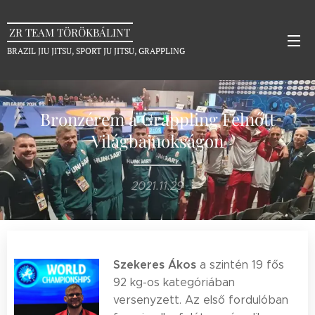
ZR TEAM TÖRÖKBÁLINT
BRAZIL JIU JITSU, SPORT JU JITSU, GRAPPLING
Bronzérem a Grappling Felnőtt
Világbajnokságon
2021.11.29
Szekeres Ákos
a szintén 19 fős
92 kg-os kategóriában
versenyzett. Az első fordulóban