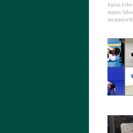
Egész évbe
napos tábo
megmérett