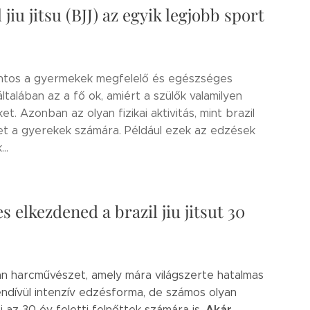
 jiu jitsu (BJJ) az egyik legjobb sport
l fontos a gyermekek megfelelő és egészséges
ltalában az a fő ok, amiért a szülők valamilyen
et. Azonban az olyan fizikai aktivitás, mint brazil
nthet a gyerekek számára. Például ezek az edzések
..
 elkezdened a brazil jiu jitsut 30
olyan harcművészet, amely mára világszerte hatalmas
ndívül intenzív edzésforma, de számos olyan
Akár
zi az 30 év feletti felnőttek számára is.