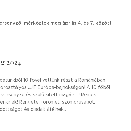
versenyzői mérkőztek meg április 4. és 7. között
ág 2024
csapatunkból 10 fővel vettünk részt a Romániában
rosztályos JJIF Európa-bajnokságon! A 10 főből
 versenyző és szülő kitett magáért! Remek
enkinek! Rengeteg örömet, szomorúságot,
ottságot és diadalt átélnek...