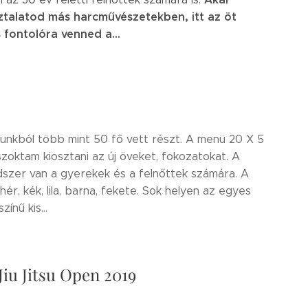
ztalatod más harcművészetekben, itt az öt
fontolóra venned a...
unkból több mint 50 fő vett részt. A menü 20 X 5
szoktam kiosztani az új öveket, fokozatokat. A
endszer van a gyerekek és a felnőttek számára. A
ér, kék, lila, barna, fekete. Sok helyen az egyes
ínű kis...
Jiu Jitsu Open 2019