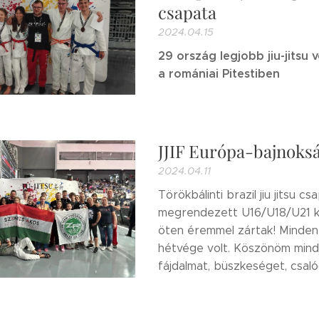
csapata
2024.04.15
29 ország legjobb jiu-jitsu 
a romániai Pitestiben
JJIF Európa-bajnoks
2024.04.11
Törökbálinti brazil jiu jitsu 
megrendezett U16/U18/U21 ko
öten éremmel zártak! Minden
hétvége volt. Köszönöm mind
fájdalmat, büszkeséget, csalód