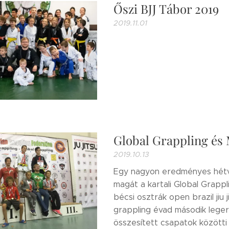
Őszi BJJ Tábor 2019
2019.11.01
Global Grappling és
2019.10.13
Egy nagyon eredményes hétvé
magát a kartali Global Grappl
bécsi osztrák open brazil jiu 
grappling évad második lege
összesített csapatok közötti 