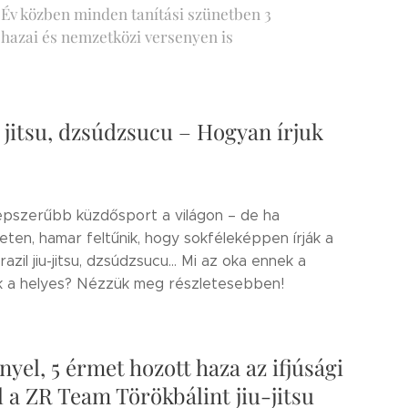
 Év közben minden tanítási szünetben 3
 hazai és nemzetközi versenyen is
iu jitsu, dzsúdzsucu – Hogyan írjuk
egnépszerűbb küzdősport a világon – de ha
eten, hamar feltűnik, hogy sokféleképpen írják a
, brazil jiu-jitsu, dzsúdzsucu... Mi az oka ennek a
ik a helyes? Nézzük meg részletesebben!
yel, 5 érmet hozott haza az ifjúsági
a ZR Team Törökbálint jiu-jitsu