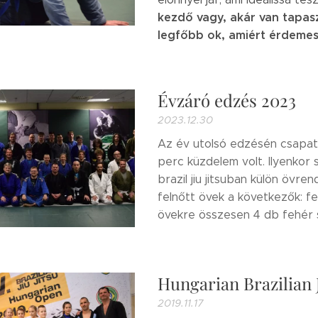
kezdő vagy, akár van tapas
legfőbb ok, amiért érdemes 
Évzáró edzés 2023
2023.12.30
Az év utolsó edzésén csapat
perc küzdelem volt. Ilyenkor 
brazil jiu jitsuban külön övr
felnőtt övek a következők: feh
övekre összesen 4 db fehér sz
Hungarian Brazilian 
2019.11.17