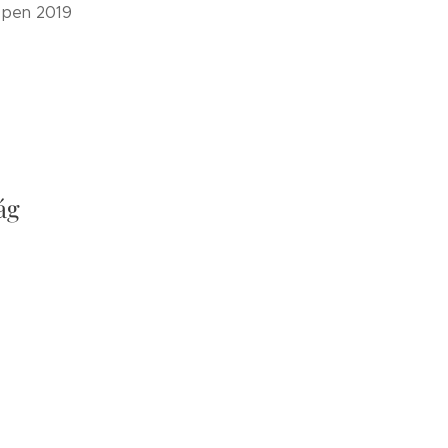
 Open 2019
ág