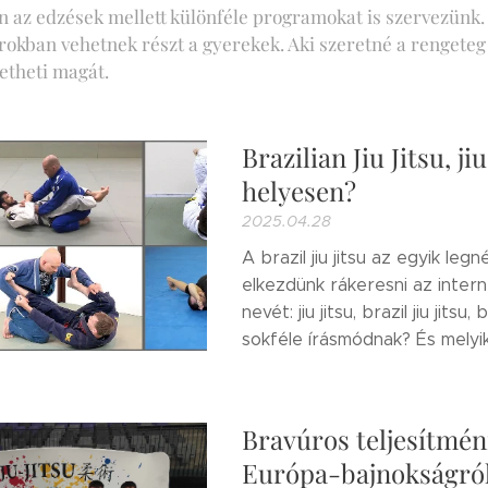
n az edzések mellett különféle programokat is szervezünk.
rokban vehetnek részt a gyerekek. Aki szeretné a rengeteg
etheti magát.
Brazilian Jiu Jitsu, j
helyesen?
2025.04.28
A brazil jiu jitsu az egyik l
elkezdünk rákeresni az intern
nevét: jiu jitsu, brazil jiu jitsu
sokféle írásmódnak? És mely
Bravúros teljesítménn
Európa-bajnokságról 