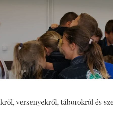
kről, versenyekről, táborokról és s