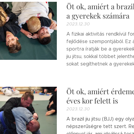
Öt ok, amiért a brazil
a gyerekek számára
2023.12.30
A fizikai aktivitás rendkívü
fejlődése szempontjából. Ez á
sportra íratják be a gyerekeik
jiu jitsu, sokkal többet jele
sokat segíthetnek a gyerekek.
Öt ok, amiért érdemes
éves kor felett is
2023.12.30
A brazil jiu jitsu (BJJ) egy 
népszerűségre tett szert. Re
előnnyel jár, ami ideálissá tes