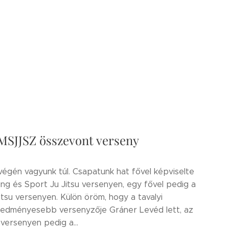
 MSJJSZ összevont verseny
gén vagyunk túl. Csapatunk hat fővel képviselte
ing és Sport Ju Jitsu versenyen, egy fővel pedig a
jitsu versenyen. Külön öröm, hogy a tavalyi
redményesebb versenyzője Gráner Levéd lett, az
versenyen pedig a...