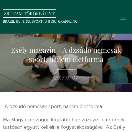
ZR TEAM TÖRÖKBÁLINT
BRAZIL JIU JITSU, SPORT JU JITSU, GRAPPLING
Esély magazin - A dzsúdó nemcsak
sport, hanem életforma
2017.01.07
A dzsúdó nemcsak sport, hanem életforma.
Ma Magyarországon legalább hatszázezer embernek
tartósan együtt kell élnie fogyatékosságával. Az Esély