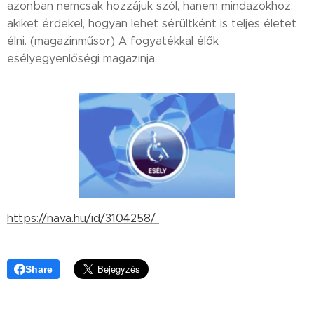
azonban nemcsak hozzájuk szól, hanem mindazokhoz,
akiket érdekel, hogyan lehet sérültként is teljes életet
élni. (magazinműsor) A fogyatékkal élők
esélyegyenlőségi magazinja.
https://nava.hu/id/3104258/
Share