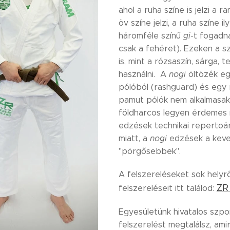
ahol a ruha színe is jelzi a r
öv színe jelzi, a ruha színe
háromféle színű
gi
-t fogadna
csak a fehéret). Ezeken a s
is, mint a rózsaszín, sárga,
használni. A
nogi
öltözék egy
pólóból (rashguard) és egy r
pamut pólók nem alkalmasak
földharcos legyen érdemes mi
edzések technikai repertoár
miatt, a
nogi
edzések a keve
"pörgősebbek".
A felszereléseket sok helyr
ZR
felszereléseit itt találod:
Egyesületünk hivatalos szp
felszerelést megtalálsz, ami