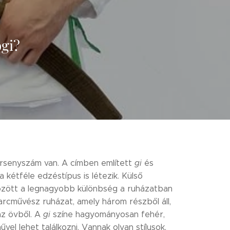
ogi?
ersenyszám van. A címben említett
gi
és
 kétféle edzéstípus is létezik. Külső
özött a legnagyobb különbség a ruházatban
arcművész ruházat, amely három részből áll,
az övből. A
gi
színe hagyományosan fehér,
vel lehet találkozni. Vannak olyan stílusok,