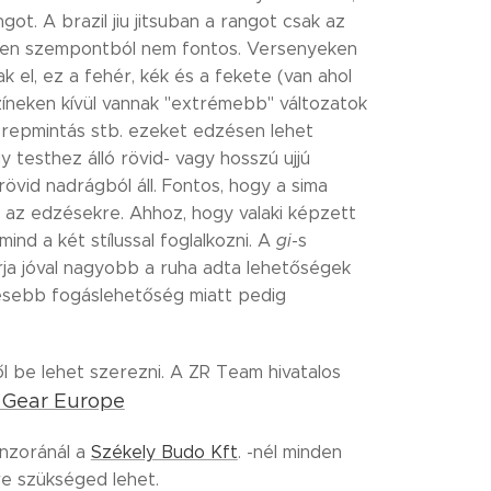
angot. A brazil jiu jitsuban a rangot csak az
 ilyen szempontból nem fontos. Versenyeken
k el, ez a fehér, kék és a fekete (van ahol
zíneken kívül vannak "extrémebb" változatok
 terepmintás stb. ezeket edzésen lehet
 testhez álló rövid- vagy hosszú ujjú
övid nadrágból áll. Fontos, hogy a sima
 az edzésekre. Ahhoz, hogy valaki képzett
nd a két stílussal foglalkozni. A
gi
-s
ja jóval nagyobb a ruha adta lehetőségek
sebb fogáslehetőség miatt pedig
ől be lehet szerezni. A ZR Team hivatalos
 Gear Europe
onzoránál a
Székely Budo Kft
. -nél minden
re szükséged lehet.