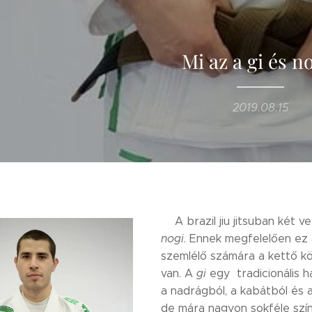
Mi az a gi és n
2019.08.15
A brazil jiu jitsuban két v
nogi
. Ennek megfelelően ez a
szemlélő számára a kettő k
van. A
gi
egy tradicionális h
a nadrágból, a kabátból és 
de mára nagyon sokféle színű